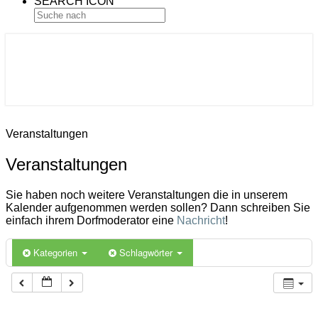
SEARCH ICON
Gemeinde Ahlerstedt
Soziale Dorfentwicklung
Veranstaltungen
Veranstaltungen
Sie haben noch weitere Veranstaltungen die in unserem
Kalender aufgenommen werden sollen? Dann schreiben Sie
einfach ihrem Dorfmoderator eine
Nachricht
!
Kategorien
Schlagwörter