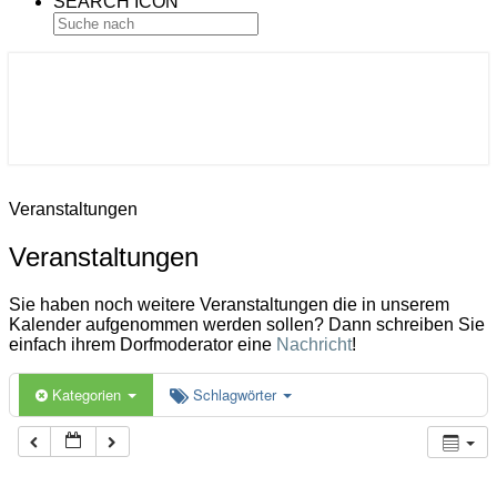
SEARCH ICON
Gemeinde Ahlerstedt
Soziale Dorfentwicklung
Veranstaltungen
Veranstaltungen
Sie haben noch weitere Veranstaltungen die in unserem
Kalender aufgenommen werden sollen? Dann schreiben Sie
einfach ihrem Dorfmoderator eine
Nachricht
!
Kategorien
Schlagwörter