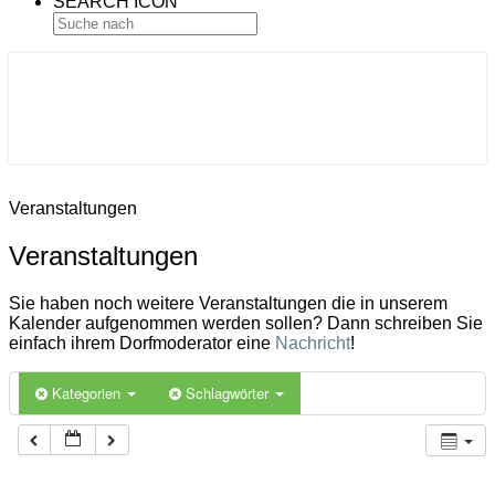
SEARCH ICON
Gemeinde Ahlerstedt
Soziale Dorfentwicklung
Veranstaltungen
Veranstaltungen
Sie haben noch weitere Veranstaltungen die in unserem
Kalender aufgenommen werden sollen? Dann schreiben Sie
einfach ihrem Dorfmoderator eine
Nachricht
!
Kategorien
Schlagwörter