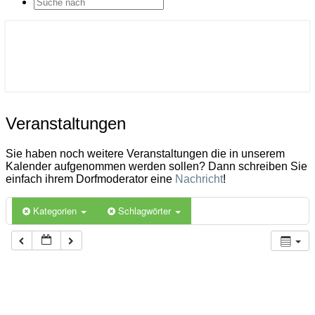
SEARCH
ICON
Gemeinde Ahlerstedt
Soziale Dorfentwicklung
Veranstaltungen
Veranstaltungen
Sie haben noch weitere Veranstaltungen die in unserem
Kalender aufgenommen werden sollen? Dann schreiben Sie
einfach ihrem Dorfmoderator eine
Nachricht
!
Kategorien
Schlagwörter