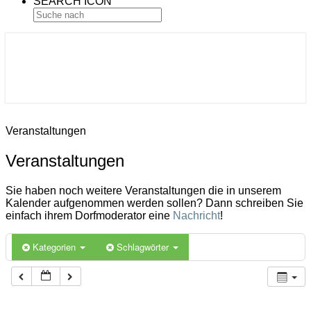
SEARCH ICON
Gemeinde Ahlerstedt
Soziale Dorfentwicklung
Veranstaltungen
Veranstaltungen
Sie haben noch weitere Veranstaltungen die in unserem
Kalender aufgenommen werden sollen? Dann schreiben Sie
einfach ihrem Dorfmoderator eine
Nachricht
!
Kategorien
Schlagwörter