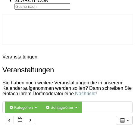
SEARCH ICON
Gemeinde Ahlerstedt
Soziale Dorfentwicklung
Veranstaltungen
Veranstaltungen
Sie haben noch weitere Veranstaltungen die in unserem
Kalender aufgenommen werden sollen? Dann schreiben Sie
einfach ihrem Dorfmoderator eine
Nachricht
!
Kategorien
Schlagwörter