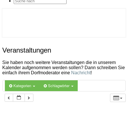
SEARCH
ICON
Gemeinde Ahlerstedt
Soziale Dorfentwicklung
Veranstaltungen
Veranstaltungen
Sie haben noch weitere Veranstaltungen die in unserem
Kalender aufgenommen werden sollen? Dann schreiben Sie
einfach ihrem Dorfmoderator eine
Nachricht
!
Kategorien
Schlagwörter