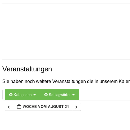
ICON
Gemeinde Ahlerstedt
Soziale Dorfentwicklung
Veranstaltungen
Veranstaltungen
Sie haben noch weitere Veranstaltungen die in unserem Kal
Kategorien
Schlagwörter
WOCHE VOM AUGUST 24