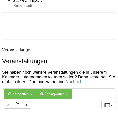
SEARCH ICON
Gemeinde Ahlerstedt
Soziale Dorfentwicklung
Veranstaltungen
Veranstaltungen
Sie haben noch weitere Veranstaltungen die in unserem
Kalender aufgenommen werden sollen? Dann schreiben Sie
einfach ihrem Dorfmoderator eine
Nachricht
!
Kategorien
Schlagwörter