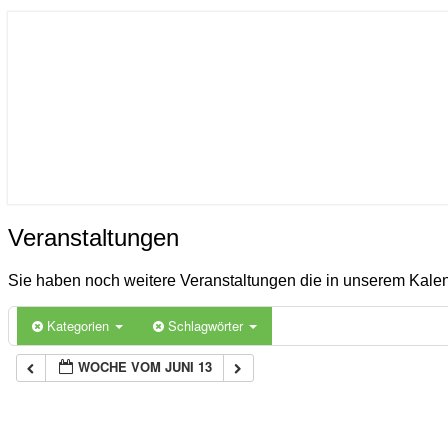
ICON
Gemeinde Ahlerstedt
Soziale Dorfentwicklung
Veranstaltungen
Veranstaltungen
Sie haben noch weitere Veranstaltungen die in unserem Kal
Kategorien
Schlagwörter
WOCHE VOM JUNI 13