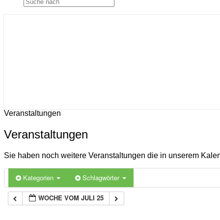
Gemeinde Ahlerstedt
Soziale Dorfentwicklung
Veranstaltungen
Veranstaltungen
Sie haben noch weitere Veranstaltungen die in unserem Kal
Kategorien
Schlagwörter
WOCHE VOM JULI 25