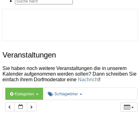
SEARCH
ICON
Gemeinde Ahlerstedt
Soziale Dorfentwicklung
Veranstaltungen
Veranstaltungen
Sie haben noch weitere Veranstaltungen die in unserem
Kalender aufgenommen werden sollen? Dann schreiben Sie
einfach ihrem Dorfmoderator eine
Nachricht
!
Kategorien
Schlagwörter