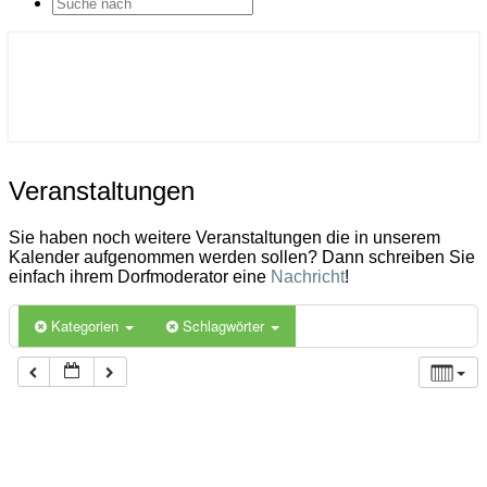
SEARCH
ICON
Gemeinde Ahlerstedt
Soziale Dorfentwicklung
Veranstaltungen
Veranstaltungen
Sie haben noch weitere Veranstaltungen die in unserem
Kalender aufgenommen werden sollen? Dann schreiben Sie
einfach ihrem Dorfmoderator eine
Nachricht
!
Kategorien
Schlagwörter